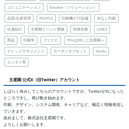
コミュニケーション
Solution（ソリューション）
品質/生産管理
PEOPLE
印刷機/CTP設備
水なし印刷
社員紹介
文星閣イベント開催
特殊印刷
LIMEX
商品
印刷学
プリナビ
YOUは何しに文星閣へ
ナレッジマネジメント
カーボンオフセット
Works
エンタメ系
文星閣 公式X（旧Twitter）アカウント
しばらく休みしてこちらのアカウントですが、TwitterがXになった
ところですし、再び動き始めます。
印刷、デザイン、システム開発、キャリアなど、幅広く情報発信し
ていきます。
改めまして、株式会社文星閣です。
よろしくお願いします。