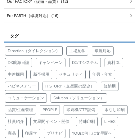
Our FACTORY（設備・品質） (12)
For EARTH（環境対応） (16)
タグ
Direction（ダイレクション）
工場見学
環境対応
DX航海日誌
キャンペーン
DX/ITシステム
資料DL
中途採用
新卒採用
セキュリティ
年男・年女
ハピネスアワー
HISTORY（文星閣の歴史）
短納期
コミュニケーション
Solution（ソリューション）
品質/生産管理
PEOPLE
印刷機/CTP設備
水なし印刷
社員紹介
文星閣イベント開催
特殊印刷
LIMEX
商品
印刷学
プリナビ
YOUは何しに文星閣へ