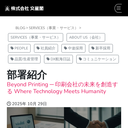
BLOG >
SERVICES（事業・サービス） >
SERVICES（事業・サービス）
ABOUT US（会社）
PEOPLE
社員紹介
中途採用
新卒採用
品質/生産管理
DX航海日誌
コミュニケーション
部署紹介
Beyond Printing ─ 印刷会社の未来を創造す
る Where Technology Meets Humanity
2025年 10月 29日