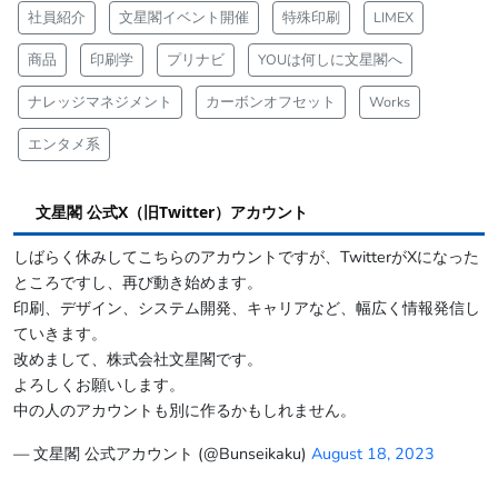
社員紹介
文星閣イベント開催
特殊印刷
LIMEX
商品
印刷学
プリナビ
YOUは何しに文星閣へ
ナレッジマネジメント
カーボンオフセット
Works
エンタメ系
文星閣 公式X（旧Twitter）アカウント
しばらく休みしてこちらのアカウントですが、TwitterがXになった
ところですし、再び動き始めます。
印刷、デザイン、システム開発、キャリアなど、幅広く情報発信し
ていきます。
改めまして、株式会社文星閣です。
よろしくお願いします。
中の人のアカウントも別に作るかもしれません。
— 文星閣 公式アカウント (@Bunseikaku)
August 18, 2023