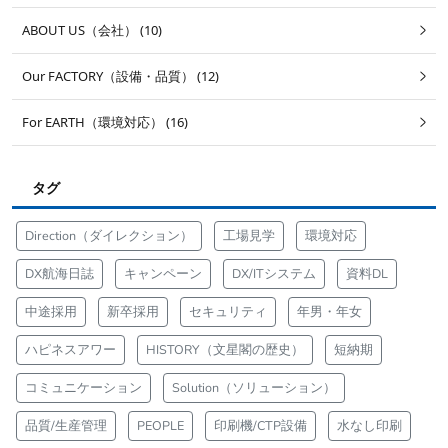
ABOUT US（会社） (10)
Our FACTORY（設備・品質） (12)
For EARTH（環境対応） (16)
タグ
Direction（ダイレクション）
工場見学
環境対応
DX航海日誌
キャンペーン
DX/ITシステム
資料DL
中途採用
新卒採用
セキュリティ
年男・年女
ハピネスアワー
HISTORY（文星閣の歴史）
短納期
コミュニケーション
Solution（ソリューション）
品質/生産管理
PEOPLE
印刷機/CTP設備
水なし印刷