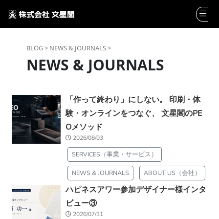
BLOG >
NEWS & JOURNALS >
NEWS & JOURNALS
「作って終わり」にしない。 印刷・体
験・オンラインをつなぐ、 文星閣のPE
Oメソッド
2026/08/03
SERVICES（事業・サービス）
NEWS & JOURNALS
ABOUT US（会社）
ハピネスアワー参加デザイナー様インタ
ビュー③
2026/07/31