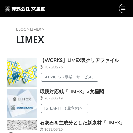
BLOG >
LIMEX >
LIMEX
【WORKS】LIMEX製クリアファイル
2023/05/25
SERVICES（事業・サービス）
環境対応紙「LIMEX」×文星閣
2023/05/19
For EARTH（環境対応）
石灰石を主成分とした新素材「LIMEX」
2022/08/25