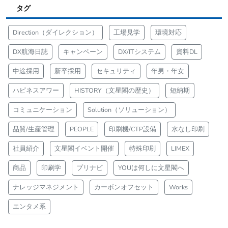
タグ
Direction（ダイレクション）
工場見学
環境対応
DX航海日誌
キャンペーン
DX/ITシステム
資料DL
中途採用
新卒採用
セキュリティ
年男・年女
ハピネスアワー
HISTORY（文星閣の歴史）
短納期
コミュニケーション
Solution（ソリューション）
品質/生産管理
PEOPLE
印刷機/CTP設備
水なし印刷
社員紹介
文星閣イベント開催
特殊印刷
LIMEX
商品
印刷学
プリナビ
YOUは何しに文星閣へ
ナレッジマネジメント
カーボンオフセット
Works
エンタメ系