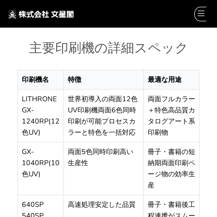
主要印刷機の詳細スペック
印刷機名
特徴
最適な用途
LITHRONE
世界初導入の両面12色
両面フルカラー
GX-
UV印刷機両面6色同時
＋特色高品質カ
1240RP(12
印刷が可能プロセスカ
タログアート系
色UV)
ラーと特色を一括対応
印刷物
GX-
両面5色同時印刷高い
冊子・書籍の短
1040RP(10
生産性
納期両面印刷ペ
色UV)
ージ物の効率生
産
640SP
高速処理安定した品質
冊子・書籍後工
540SP
程連携がスムー