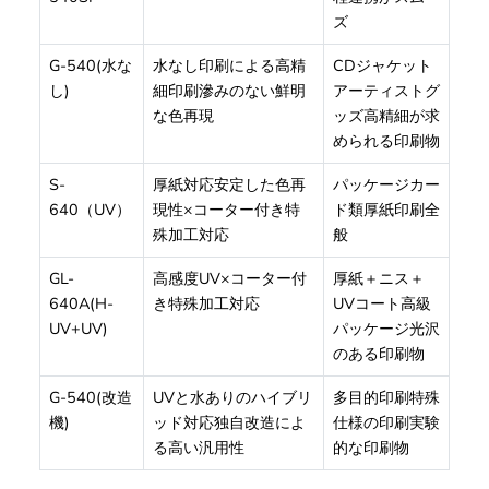
ズ
G-540(水な
水なし印刷による高精
CDジャケット
し)
細印刷滲みのない鮮明
アーティストグ
な色再現
ッズ高精細が求
められる印刷物
S-
厚紙対応安定した色再
パッケージカー
640（UV）
現性×コーター付き特
ド類厚紙印刷全
殊加工対応
般
GL-
高感度UV×コーター付
厚紙＋ニス＋
640A(H-
き特殊加工対応
UVコート高級
UV+UV)
パッケージ光沢
のある印刷物
G-540(改造
UVと水ありのハイブリ
多目的印刷特殊
機)
ッド対応独自改造によ
仕様の印刷実験
る高い汎用性
的な印刷物