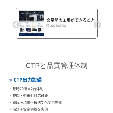
文星閣の工場ができること
2026/07/02
CTPと品質管理体制
CTP出力設備
▼
・毎時70版×2台体制
・夜間・週末も対応可能
・刷版～現像～搬送すべて自動化
・時短＋安定供給を実現