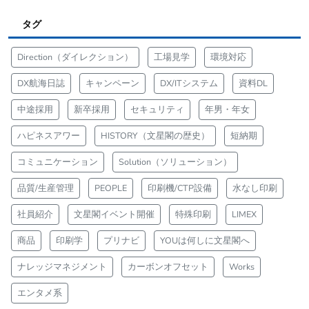
タグ
Direction（ダイレクション）
工場見学
環境対応
DX航海日誌
キャンペーン
DX/ITシステム
資料DL
中途採用
新卒採用
セキュリティ
年男・年女
ハピネスアワー
HISTORY（文星閣の歴史）
短納期
コミュニケーション
Solution（ソリューション）
品質/生産管理
PEOPLE
印刷機/CTP設備
水なし印刷
社員紹介
文星閣イベント開催
特殊印刷
LIMEX
商品
印刷学
プリナビ
YOUは何しに文星閣へ
ナレッジマネジメント
カーボンオフセット
Works
エンタメ系