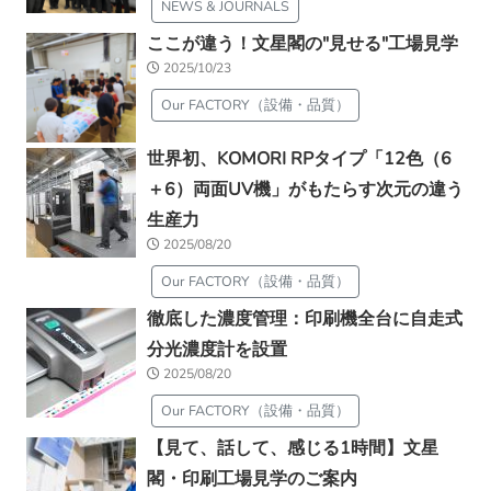
NEWS & JOURNALS
ここが違う！文星閣の"見せる"工場見学
2025/10/23
Our FACTORY（設備・品質）
世界初、KOMORI RPタイプ「12色（6
＋6）両面UV機」がもたらす次元の違う
生産力
2025/08/20
Our FACTORY（設備・品質）
徹底した濃度管理：印刷機全台に自走式
分光濃度計を設置
2025/08/20
Our FACTORY（設備・品質）
【見て、話して、感じる1時間】文星
閣・印刷工場見学のご案内