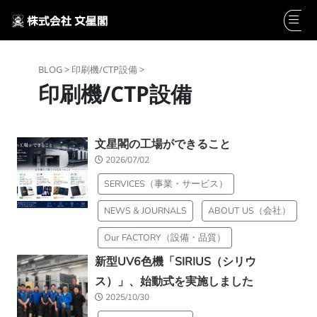
BLOG >
印刷機/CTP設備 >
印刷機/CTP設備
文星閣の工場ができること
2026/07/02
SERVICES（事業・サービス）
NEWS & JOURNALS
ABOUT US（会社）
Our FACTORY（設備・品質）
新型UV6色機「SIRIUS（シリウ
ス）」、始動式を実施しました
2025/10/30