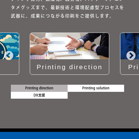
タメグッズまで、最新技術と環境配慮型プロセスを
武器に、成果につながる印刷をご提供します。
Printing direction
Pr
Printing direction
Printing solution
DX支援