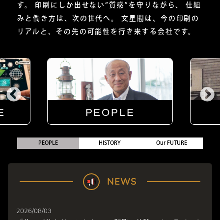
す。 印刷にしか出せない“質感”を守りながら、 仕組
みと働き方は、次の世代へ。 文星閣は、今の印刷の
リアルと、その先の可能性を行き来する会社です。
E
PEOPLE
PEOPLE
HISTORY
Our FUTURE
NEWS
2026/08/03