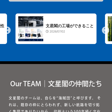
現性
文星閣の工場ができること
2026/07/02
Our TEAM｜文星閣の仲間たち
文星閣のチームは、自らを“海賊団”と呼びます。 そ
れは、既存の枠にとらわれず、新しい航路を切り拓
く集団でありたいから。 印刷という500年続く文化