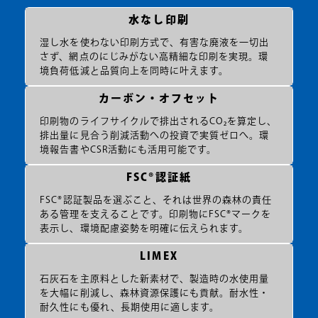
水なし印刷
湿し水を使わない印刷方式で、有害な廃液を一切出
さず、網点のにじみがない高精細な印刷を実現。環
境負荷低減と品質向上を同時に叶えます。
カーボン・オフセット
印刷物のライフサイクルで排出されるCO₂を算定し、
排出量に見合う削減活動への投資で実質ゼロへ。環
境報告書やCSR活動にも活用可能です。
FSC®認証紙
FSC®認証製品を選ぶこと、それは世界の森林の責任
ある管理を支えることです。印刷物にFSC®マークを
表示し、環境配慮姿勢を明確に伝えられます。
LIMEX
石灰石を主原料とした新素材で、製造時の水使用量
を大幅に削減し、森林資源保護にも貢献。耐水性・
耐久性にも優れ、長期使用に適します。