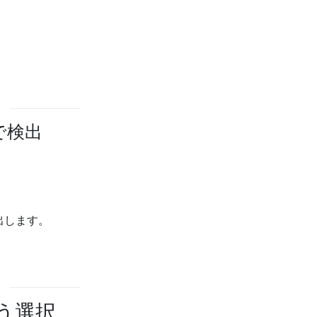
で検出
出します。
う選択