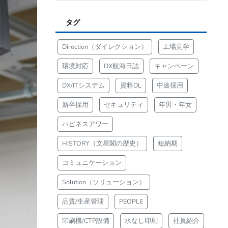
タグ
Direction（ダイレクション）
工場見学
環境対応
DX航海日誌
キャンペーン
DX/ITシステム
資料DL
中途採用
新卒採用
セキュリティ
年男・年女
ハピネスアワー
HISTORY（文星閣の歴史）
短納期
コミュニケーション
Solution（ソリューション）
品質/生産管理
PEOPLE
印刷機/CTP設備
水なし印刷
社員紹介