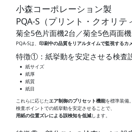
小森コーポレーション
製
PQA-S（プリント・クオリ
菊全5色片面機2台／菊全5色両面
PQA-Sは、
印刷中の品質をリアルタイムで監視するカ
特徴①：紙挙動を安定させる検査
紙サイズ
紙厚
紙質
紙目
これらに応じた
エア制御のプリセット機能
を標準装備
検査ポイントでの紙挙動を安定させることで、
用紙の位置ズレによる誤検知を低減
します。