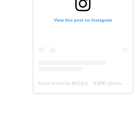
View this post on Instagram
A post shared by 株式会社 文星閣 (@bunseikaku_printing)