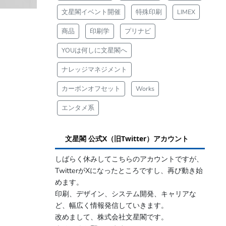
文星閣イベント開催
特殊印刷
LIMEX
商品
印刷学
プリナビ
YOUは何しに文星閣へ
ナレッジマネジメント
カーボンオフセット
Works
エンタメ系
文星閣 公式X（旧Twitter）アカウント
しばらく休みしてこちらのアカウントですが、
TwitterがXになったところですし、再び動き始
めます。
印刷、デザイン、システム開発、キャリアな
ど、幅広く情報発信していきます。
改めまして、株式会社文星閣です。