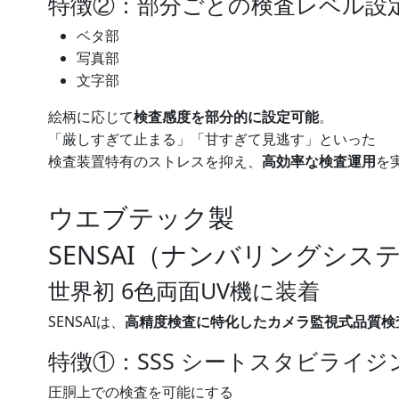
特徴②：部分ごとの検査レベル設
ベタ部
写真部
文字部
絵柄に応じて
検査感度を部分的に設定可能
。
「厳しすぎて止まる」「甘すぎて見逃す」といった
検査装置特有のストレスを抑え、
高効率な検査運用
を
ウエブテック
製
SENSAI（ナンバリングシス
世界初 6色両面UV機に装着
SENSAIは、
高精度検査に特化したカメラ監視式品質検
特徴①：SSS シートスタビライ
圧胴上での検査を可能にする