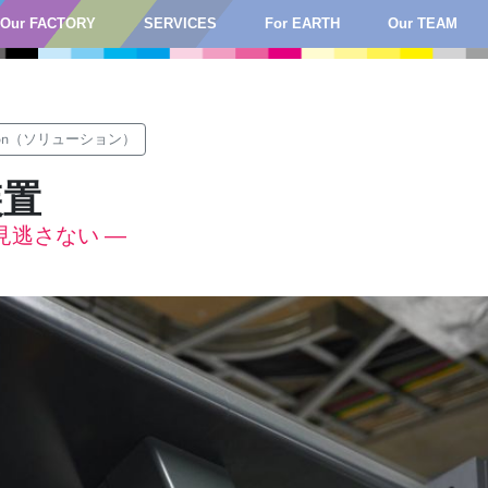
Our FACTORY
SERVICES
For EARTH
Our TEAM
tion（ソリューション）
装置
見逃さない ―