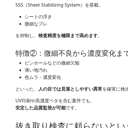
SSS（Sheet Stabilizing System）を搭載。
シートの浮き
微細なブレ
を抑制し、
検査精度を極限まで高めます
。
特徴②：微細不良から濃度変化ま
ピンホールなどの微細欠陥
薄い地汚れ
色ムラ・濃度変化
といった、
人の目では見落としやすい異常
を確実に検
UV印刷や高濃度ベタを含む案件でも、
安定した品質監視が可能
です。
抜き取り検査に頼らないとい