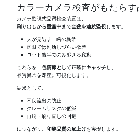
カラーカメラ検査がもたらす
カメラ監視式品質検査装置は、
刷り出しから量産中まで全数を連続監視
します。
人が見逃す一瞬の異常
肉眼では判断しづらい微差
ロット後半でのみ起きる変動
これらを、
色情報として正確にキャッチ
し、
品質異常を即座に可視化します。
結果として、
不良流出の防止
クレームリスクの低減
再刷・刷り直しの回避
につながり、
印刷品質の底上げ
を実現します。