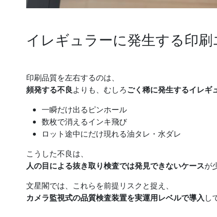
イレギュラーに発生する印刷
印刷品質を左右するのは、
頻発する不良
よりも、むしろ
ごく稀に発生するイレギ
一瞬だけ出るピンホール
数枚で消えるインキ飛び
ロット途中にだけ現れる油タレ・水ダレ
こうした不良は、
人の目による抜き取り検査では発見できないケース
が
文星閣では、これらを前提リスクと捉え、
カメラ監視式の品質検査装置を実運用レベルで導入
し