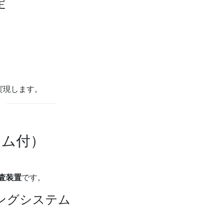
定
実現します。
テム付）
査装置
です。
ジングシステム