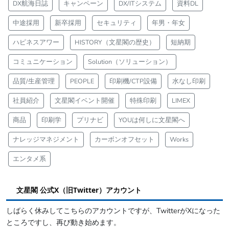
DX航海日誌
キャンペーン
DX/ITシステム
資料DL
中途採用
新卒採用
セキュリティ
年男・年女
ハピネスアワー
HISTORY（文星閣の歴史）
短納期
コミュニケーション
Solution（ソリューション）
品質/生産管理
PEOPLE
印刷機/CTP設備
水なし印刷
社員紹介
文星閣イベント開催
特殊印刷
LIMEX
商品
印刷学
プリナビ
YOUは何しに文星閣へ
ナレッジマネジメント
カーボンオフセット
Works
エンタメ系
文星閣 公式X（旧Twitter）アカウント
しばらく休みしてこちらのアカウントですが、TwitterがXになった
ところですし、再び動き始めます。