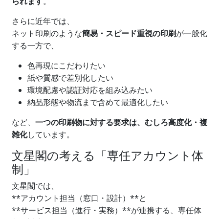
られます
。
さらに近年では、
ネット印刷のような
簡易・スピード重視の印刷
が一般化
する一方で、
色再現にこだわりたい
紙や質感で差別化したい
環境配慮や認証対応を組み込みたい
納品形態や物流まで含めて最適化したい
など、
一つの印刷物に対する要求は、むしろ高度化・複
雑化
しています。
文星閣の考える「専任アカウント体
制」
文星閣では、
**アカウント担当（窓口・設計）**と
**サービス担当（進行・実務）**が連携する、専任体