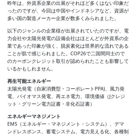
昨年は、外資系企業の出展がそれほど多くはない印象だ
ったのですが、今回は中国やインドネシアなど、資源が
多い国の製造メーカー企業が数多くみられました。
以下のジャンルの企業様が出展されていたのですが、電
力会社や太陽光発電の設備会社はほとんどが外資系の企
業であった印象が強く、脱炭素化は世界的な流れである
ことが肌で感じられました。COP26で二国間同士ので
のカーボンクレジット取引が認められたことも影響して
いるかもしれません。
再生可能エネルギー
太陽光発電（自家消費型・コーポレートPPA)、風力発
電、バイオマス発電、再エネ電力、環境価値（Jクレジ
ット・グリーン電力証書・非化石証書）
エネルギーマネジメント
EMS（エネルギー・マネジメント・システム）、デマ
ンドレスポンス、蓄電システム、電力見える化、各種制