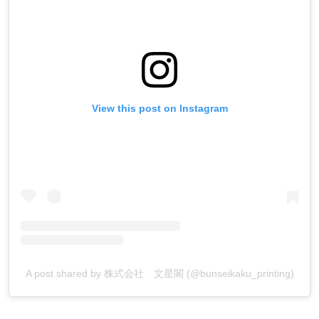
View this post on Instagram
A post shared by 株式会社 文星閣 (@bunseikaku_printing)