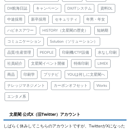
DX航海日誌
キャンペーン
DX/ITシステム
資料DL
中途採用
新卒採用
セキュリティ
年男・年女
ハピネスアワー
HISTORY（文星閣の歴史）
短納期
コミュニケーション
Solution（ソリューション）
品質/生産管理
PEOPLE
印刷機/CTP設備
水なし印刷
社員紹介
文星閣イベント開催
特殊印刷
LIMEX
商品
印刷学
プリナビ
YOUは何しに文星閣へ
ナレッジマネジメント
カーボンオフセット
Works
エンタメ系
文星閣 公式X（旧Twitter）アカウント
しばらく休みしてこちらのアカウントですが、TwitterがXになった