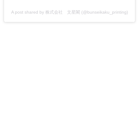
A post shared by 株式会社 文星閣 (@bunseikaku_printing)