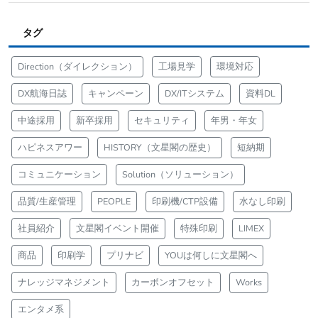
タグ
Direction（ダイレクション）
工場見学
環境対応
DX航海日誌
キャンペーン
DX/ITシステム
資料DL
中途採用
新卒採用
セキュリティ
年男・年女
ハピネスアワー
HISTORY（文星閣の歴史）
短納期
コミュニケーション
Solution（ソリューション）
品質/生産管理
PEOPLE
印刷機/CTP設備
水なし印刷
社員紹介
文星閣イベント開催
特殊印刷
LIMEX
商品
印刷学
プリナビ
YOUは何しに文星閣へ
ナレッジマネジメント
カーボンオフセット
Works
エンタメ系