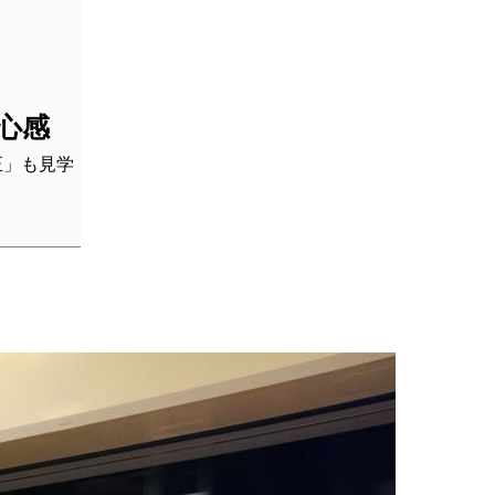
心感
正」も見学