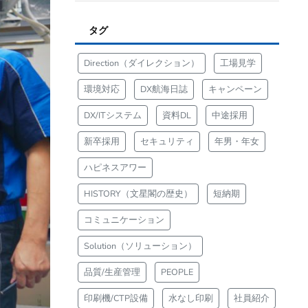
タグ
Direction（ダイレクション）
工場見学
環境対応
DX航海日誌
キャンペーン
DX/ITシステム
資料DL
中途採用
新卒採用
セキュリティ
年男・年女
ハピネスアワー
HISTORY（文星閣の歴史）
短納期
コミュニケーション
Solution（ソリューション）
品質/生産管理
PEOPLE
印刷機/CTP設備
水なし印刷
社員紹介