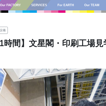
Our FACTORY
SERVICES
For EARTH
Our TEAM
P設備
1時間】文星閣・印刷工場見