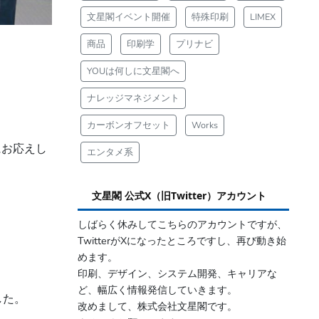
文星閣イベント開催
特殊印刷
LIMEX
商品
印刷学
プリナビ
YOUは何しに文星閣へ
ナレッジマネジメント
カーボンオフセット
Works
にお応えし
エンタメ系
文星閣 公式X（旧Twitter）アカウント
しばらく休みしてこちらのアカウントですが、
TwitterがXになったところですし、再び動き始
めます。
印刷、デザイン、システム開発、キャリアな
ど、幅広く情報発信していきます。
した。
改めまして、株式会社文星閣です。