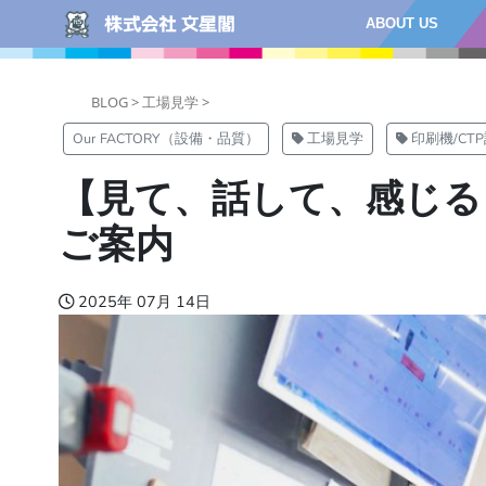
ABOUT US
BLOG >
工場見学 >
Our FACTORY（設備・品質）
工場見学
印刷機/CT
【見て、話して、感じる
ご案内
2025年 07月 14日