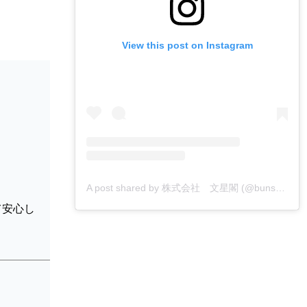
View this post on Instagram
A post shared by 株式会社 文星閣 (@bunseikaku_printing)
て安心し