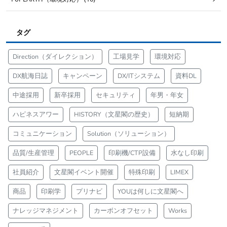
タグ
Direction（ダイレクション）
工場見学
環境対応
DX航海日誌
キャンペーン
DX/ITシステム
資料DL
中途採用
新卒採用
セキュリティ
年男・年女
ハピネスアワー
HISTORY（文星閣の歴史）
短納期
コミュニケーション
Solution（ソリューション）
品質/生産管理
PEOPLE
印刷機/CTP設備
水なし印刷
社員紹介
文星閣イベント開催
特殊印刷
LIMEX
商品
印刷学
プリナビ
YOUは何しに文星閣へ
ナレッジマネジメント
カーボンオフセット
Works