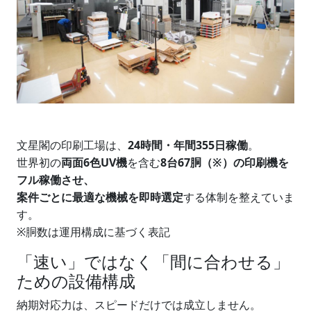
文星閣の印刷工場は、
24時間・年間355日稼働
。
世界初の
両面6色UV機
を含む
8台67胴（※）の印刷機を
フル稼働させ、
案件ごとに最適な機械を即時選定
する体制を整えていま
す。
※胴数は運用構成に基づく表記
「速い」ではなく「間に合わせる」
ための設備構成
納期対応力は、スピードだけでは成立しません。