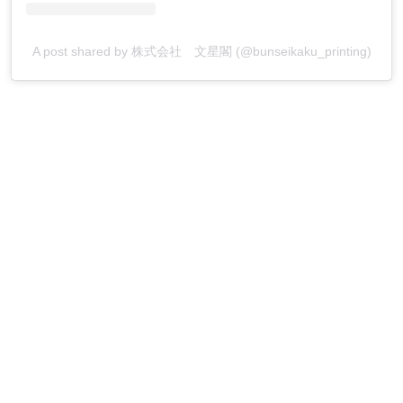
A post shared by 株式会社 文星閣 (@bunseikaku_printing)