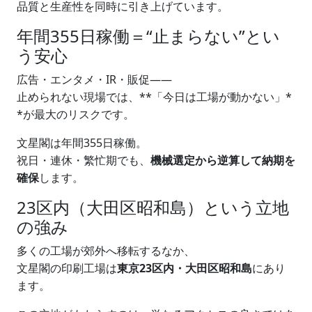
品質と生産性を同時に引き上げています。
年間355日稼働＝“止まらない”とい
う安心
広告・エンタメ・IR・販促――
止められない現場では、**「今日は工場が動かない」*
*が最大のリスクです。
文星閣は年間355日稼働。
祝日・連休・繁忙期でも、
機械選定から逆算して納期を
確保
します。
23区内（大田区昭和島）という立地
の強み
多くの工場が郊外へ移転するなか、
文星閣の印刷工場は
東京23区内・大田区昭和島
にあり
ます。