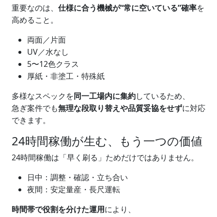
重要なのは、
仕様に合う機械が“常に空いている”確率
を
高めること。
両面／片面
UV／水なし
5〜12色クラス
厚紙・非塗工・特殊紙
多様なスペックを
同一工場内に集約
しているため、
急ぎ案件でも
無理な段取り替えや品質妥協をせず
に対応
できます。
24時間稼働が生む、もう一つの価値
24時間稼働は「早く刷る」ためだけではありません。
日中：調整・確認・立ち合い
夜間：安定量産・長尺運転
時間帯で役割を分けた運用
により、