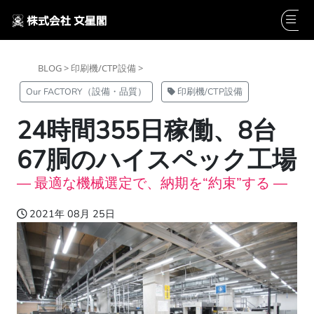
BLOG >
印刷機/CTP設備 >
Our FACTORY（設備・品質）
印刷機/CTP設備
24時間355日稼働、8台
67胴のハイスペック工場
― 最適な機械選定で、納期を“約束”する ―
2021年 08月 25日