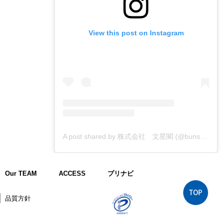
View this post on Instagram
A post shared by 株式会社 文星閣 (@bunseikaku_printing)
Our TEAM
ACCESS
プリナビ
TOP
品質方針