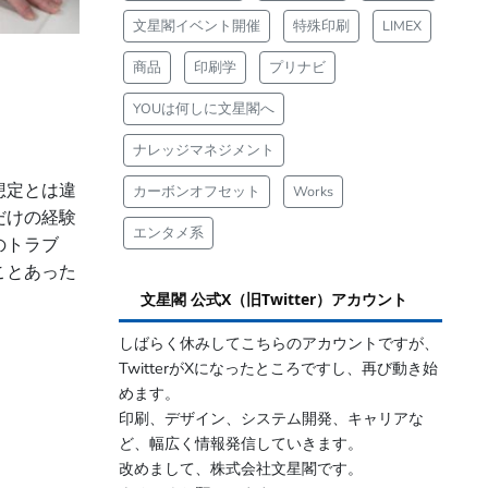
文星閣イベント開催
特殊印刷
LIMEX
商品
印刷学
プリナビ
YOUは何しに文星閣へ
ナレッジマネジメント
想定とは違
カーボンオフセット
Works
だけの経験
エンタメ系
のトラブ
ことあった
文星閣 公式X（旧Twitter）アカウント
しばらく休みしてこちらのアカウントですが、
TwitterがXになったところですし、再び動き始
めます。
印刷、デザイン、システム開発、キャリアな
ど、幅広く情報発信していきます。
改めまして、株式会社文星閣です。