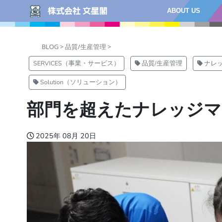
ABOUT US
BLOG >
品質/生産管理 >
SERVICES（事業・サービス）
品質/生産管理
ナレ
Solution（ソリューション）
部門を超えたナレッジマ
2025年 08月 20日