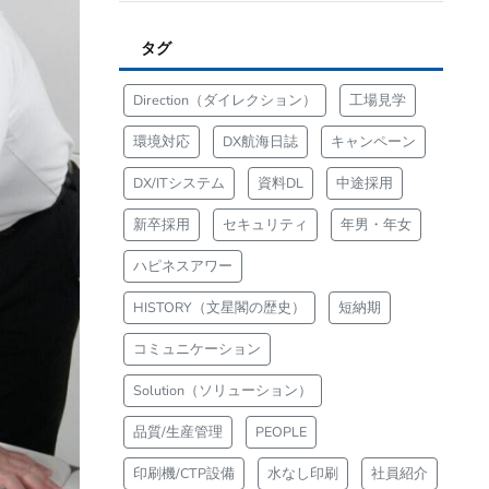
タグ
Direction（ダイレクション）
工場見学
環境対応
DX航海日誌
キャンペーン
DX/ITシステム
資料DL
中途採用
新卒採用
セキュリティ
年男・年女
ハピネスアワー
HISTORY（文星閣の歴史）
短納期
コミュニケーション
Solution（ソリューション）
品質/生産管理
PEOPLE
印刷機/CTP設備
水なし印刷
社員紹介