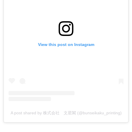
View this post on Instagram
A post shared by 株式会社 文星閣 (@bunseikaku_printing)