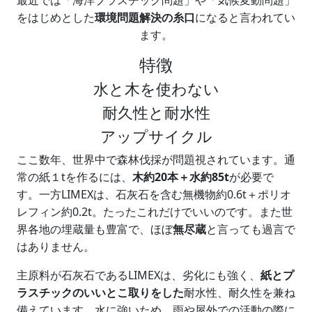
最近では「海洋プラスチック問題」や「気候変動問題」
をはじめとした
環境問題解決の糸口
になると言われてい
ます。
特徴
水と木を使わない
耐久性と耐水性
アップサイクル
ここ数年、世界中で森林伐採が問題視されています。通
常の紙１tを作るには、
木約20本＋水約85t
が必要で
す。一方LIMEXは、石灰石を含む無機物約0.6t＋ポリオ
レフィン約0.2t。たったこれだけでいいのです。また世
界各地の埋蔵量も豊富で、ほぼ
無尽蔵
と言っても過言で
はありません。
主原料が石灰石であるLIMEXは、劣化にも強く、
紙とプ
ラスチックのいいとこ取りをした
耐水性、耐久性を兼ね
備えています。水に強いため、雨や屋外での活動の際に