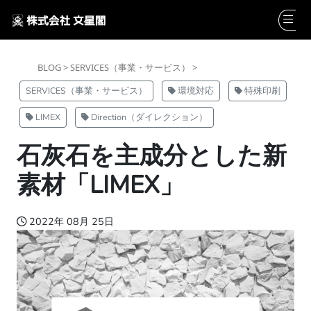
BLOG >
SERVICES（事業・サービス） >
SERVICES（事業・サービス）
環境対応
特殊印刷
LIMEX
Direction（ダイレクション）
石灰石を主成分とした新
素材「LIMEX」
2022年 08月 25日