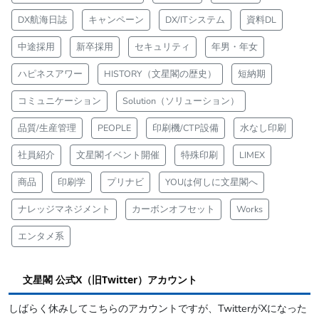
DX航海日誌
キャンペーン
DX/ITシステム
資料DL
中途採用
新卒採用
セキュリティ
年男・年女
ハピネスアワー
HISTORY（文星閣の歴史）
短納期
コミュニケーション
Solution（ソリューション）
品質/生産管理
PEOPLE
印刷機/CTP設備
水なし印刷
社員紹介
文星閣イベント開催
特殊印刷
LIMEX
商品
印刷学
プリナビ
YOUは何しに文星閣へ
ナレッジマネジメント
カーボンオフセット
Works
エンタメ系
文星閣 公式X（旧Twitter）アカウント
しばらく休みしてこちらのアカウントですが、TwitterがXになった