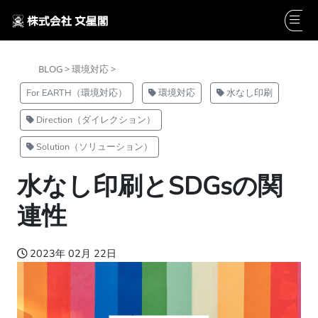
BLOG >
環境対応 >
For EARTH（環境対応）
環境対応
水なし印刷
Direction（ダイレクション）
Solution（ソリューション）
水なし印刷とSDGsの関
連性
2023年 02月 22日