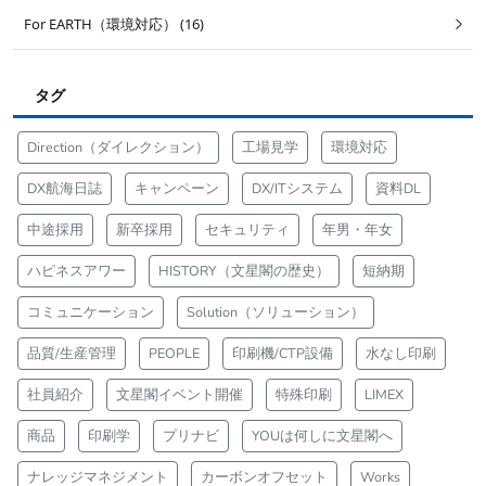
For EARTH（環境対応） (16)
タグ
Direction（ダイレクション）
工場見学
環境対応
DX航海日誌
キャンペーン
DX/ITシステム
資料DL
中途採用
新卒採用
セキュリティ
年男・年女
ハピネスアワー
HISTORY（文星閣の歴史）
短納期
コミュニケーション
Solution（ソリューション）
品質/生産管理
PEOPLE
印刷機/CTP設備
水なし印刷
社員紹介
文星閣イベント開催
特殊印刷
LIMEX
商品
印刷学
プリナビ
YOUは何しに文星閣へ
ナレッジマネジメント
カーボンオフセット
Works