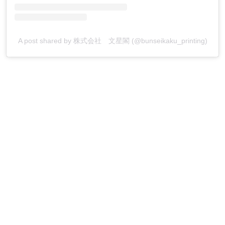
A post shared by 株式会社 文星閣 (@bunseikaku_printing)