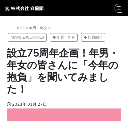
BLOG >
年男・年女 >
NEWS & JOURNALS
年男・年女
社員紹介
設立75周年企画！年男・
年女の皆さんに「今年の
抱負」を聞いてみまし
た！
2023年 01月 27日