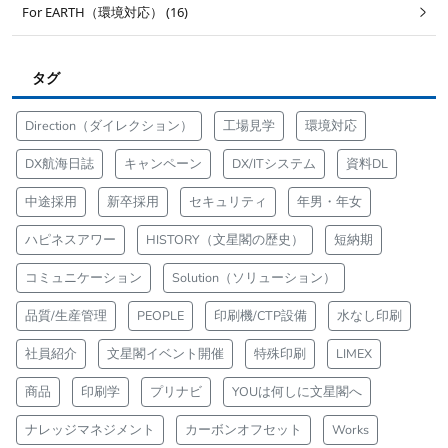
For EARTH（環境対応） (16)
タグ
Direction（ダイレクション）
工場見学
環境対応
DX航海日誌
キャンペーン
DX/ITシステム
資料DL
中途採用
新卒採用
セキュリティ
年男・年女
ハピネスアワー
HISTORY（文星閣の歴史）
短納期
コミュニケーション
Solution（ソリューション）
品質/生産管理
PEOPLE
印刷機/CTP設備
水なし印刷
社員紹介
文星閣イベント開催
特殊印刷
LIMEX
商品
印刷学
プリナビ
YOUは何しに文星閣へ
ナレッジマネジメント
カーボンオフセット
Works