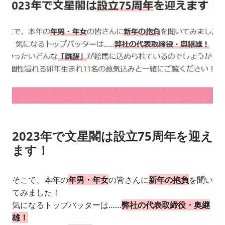
2023年で文星閣は設立75周年を迎え
ます！
そこで、本年の
年男・年女
の皆さんに
新年の抱負
を聞い
てみました！
気になるトップバッターは……
弊社の代表取締役・奥継
雄！