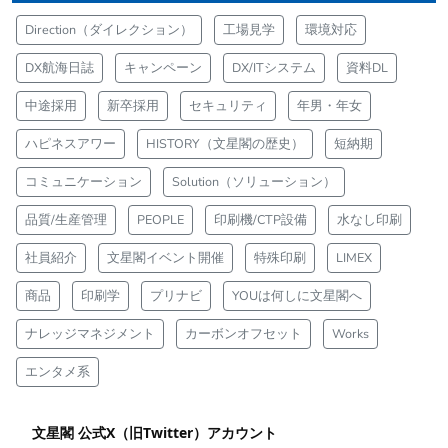
Direction（ダイレクション）
工場見学
環境対応
DX航海日誌
キャンペーン
DX/ITシステム
資料DL
中途採用
新卒採用
セキュリティ
年男・年女
ハピネスアワー
HISTORY（文星閣の歴史）
短納期
コミュニケーション
Solution（ソリューション）
品質/生産管理
PEOPLE
印刷機/CTP設備
水なし印刷
社員紹介
文星閣イベント開催
特殊印刷
LIMEX
商品
印刷学
プリナビ
YOUは何しに文星閣へ
ナレッジマネジメント
カーボンオフセット
Works
エンタメ系
文星閣 公式X（旧Twitter）アカウント