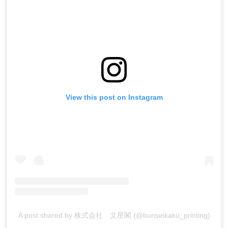
View this post on Instagram
A post shared by 株式会社 文星閣 (@bunseikaku_printing)