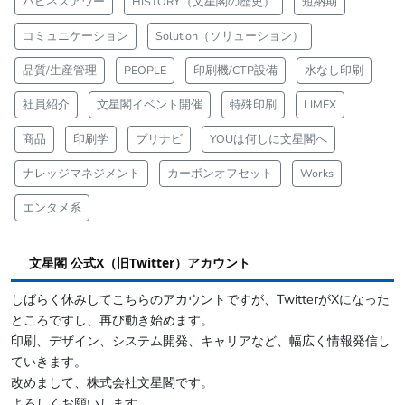
ハピネスアワー
HISTORY（文星閣の歴史）
短納期
コミュニケーション
Solution（ソリューション）
品質/生産管理
PEOPLE
印刷機/CTP設備
水なし印刷
社員紹介
文星閣イベント開催
特殊印刷
LIMEX
商品
印刷学
プリナビ
YOUは何しに文星閣へ
ナレッジマネジメント
カーボンオフセット
Works
エンタメ系
文星閣 公式X（旧Twitter）アカウント
しばらく休みしてこちらのアカウントですが、TwitterがXになった
ところですし、再び動き始めます。
印刷、デザイン、システム開発、キャリアなど、幅広く情報発信し
ていきます。
改めまして、株式会社文星閣です。
よろしくお願いします。