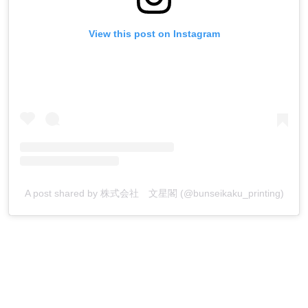
View this post on Instagram
A post shared by 株式会社 文星閣 (@bunseikaku_printing)