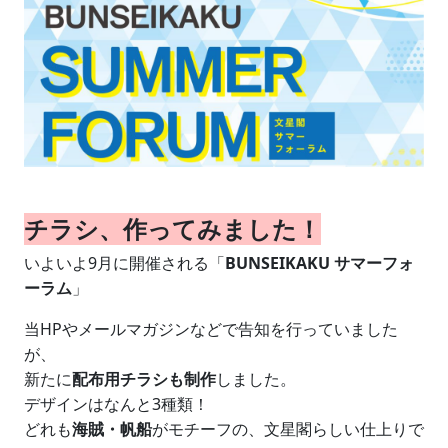
チラシ、作ってみました！
いよいよ9月に開催される「
BUNSEIKAKU サマーフォ
ーラム
」
当HPやメールマガジンなどで告知を行っていました
が、
新たに
配布用チラシも制作
しました。
デザインはなんと3種類！
どれも
海賊・帆船
がモチーフの、文星閣らしい仕上りで