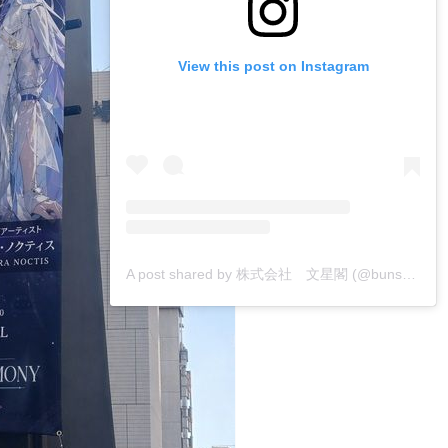
View this post on Instagram
A post shared by 株式会社 文星閣 (@bunseikaku_printing)