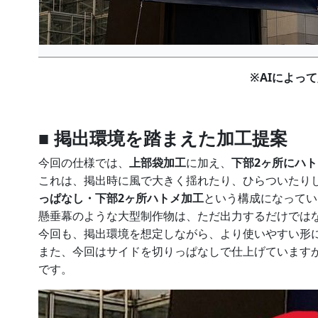
※AIによっ
■ 掲出環境を踏まえた加工提案
今回の仕様では、
上部袋加工
に加え、
下部2ヶ所にハ
これは、掲出時に風で大きく揺れたり、ひらついたり
っぱなし・下部2ヶ所ハトメ加工
という構成になってい
懸垂幕のような大型制作物は、ただ出力するだけでは
今回も、掲出環境を想定しながら、より使いやすい形
また、今回はサイドを切りっぱなしで仕上げています
です。