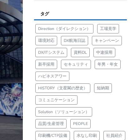
タグ
Direction（ダイレクション）
工場見学
環境対応
DX航海日誌
キャンペーン
DX/ITシステム
資料DL
中途採用
新卒採用
セキュリティ
年男・年女
ハピネスアワー
HISTORY（文星閣の歴史）
短納期
コミュニケーション
Solution（ソリューション）
品質/生産管理
PEOPLE
印刷機/CTP設備
水なし印刷
社員紹介