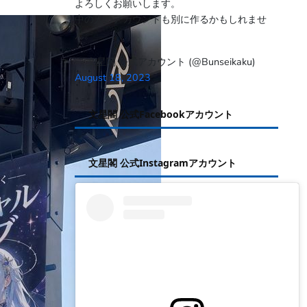
よろしくお願いします。
中の人のアカウントも別に作るかもしれませ
ん。
— 文星閣 公式アカウント (@Bunseikaku)
August 18, 2023
文星閣 公式Facebookアカウント
文星閣 公式Instagramアカウント