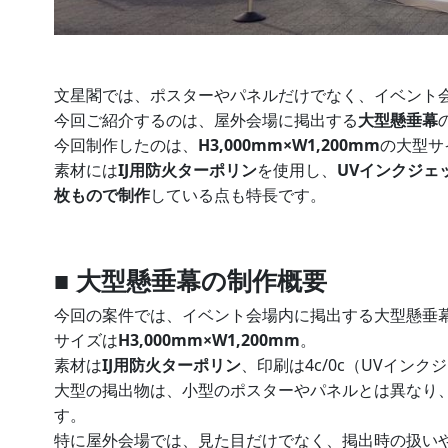
文星閣では、ポスターやパネルだけでなく、イベント
今回ご紹介するのは、屋外会場に掲出する
大型懸垂幕
今回制作したのは、
H3,000mm×W1,200mm
の大型サ
素材には
IJ用防火ターポリン
を使用し、
UVインクジェ
枚もので制作
している点も特長です。
■ 大型懸垂幕の制作概要
今回の案件では、イベント会場内に掲出する大型懸垂
サイズは
H3,000mm×W1,200mm
。
素材は
IJ用防火ターポリン
、印刷は4c/0c（UVイン
大型の掲出物は、小型のポスターやパネルとは異なり
す。
特に屋外会場では、見た目だけでなく、掲出時の扱い