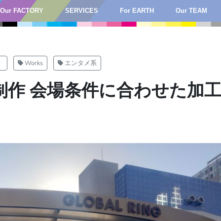
Our FACTORY
SERVICES
For EARTH
Our TEAM
）
Works
エンタメ系
制作 会場条件に合わせた加