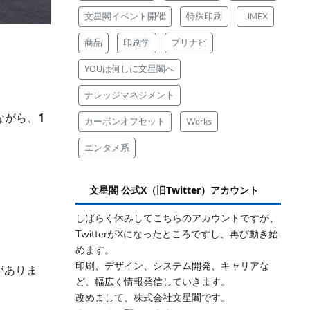
文星閣イベント開催
特殊印刷
LIMEX
商品
印刷学
プリナビ
YOUは何しに文星閣へ
ナレッジマネジメント
ながら、
1
カーボンオフセット
Works
エンタメ系
文星閣 公式X（旧Twitter）アカウント
しばらく休みしてこちらのアカウントですが、
TwitterがXになったところですし、再び動き始
めます。
印刷、デザイン、システム開発、キャリアな
がありま
ど、幅広く情報発信していきます。
改めまして、株式会社文星閣です。