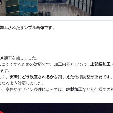
て加工されたサンプル画像です。
トメ加工
を施しました。
しにくくするための対応です。加工内容としては、
上部袋加工
ます。
なく、
実際にどう設置されるか
を踏まえた仕様調整が重要です
になるよう対応しました。
が、案件やデザイン条件によっては、
縫製加工
など別仕様での