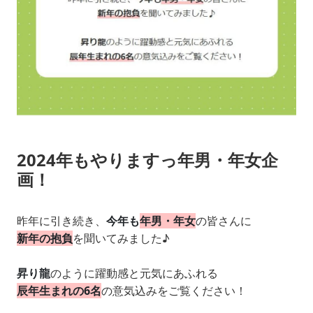
2024年もやりますっ年男・年女企
画！
昨年に引き続き、
今年も
年男・年女
の皆さんに
新年の抱負
を聞いてみました♪
昇り龍
のように躍動感と元気にあふれる
辰年生まれの6名
の意気込みをご覧ください！