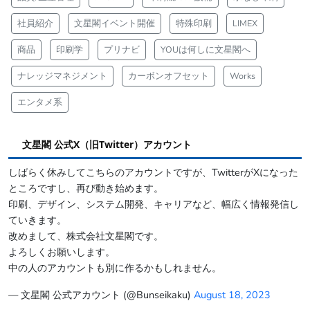
社員紹介
文星閣イベント開催
特殊印刷
LIMEX
商品
印刷学
プリナビ
YOUは何しに文星閣へ
ナレッジマネジメント
カーボンオフセット
Works
エンタメ系
文星閣 公式X（旧Twitter）アカウント
しばらく休みしてこちらのアカウントですが、TwitterがXになった
ところですし、再び動き始めます。
印刷、デザイン、システム開発、キャリアなど、幅広く情報発信し
ていきます。
改めまして、株式会社文星閣です。
よろしくお願いします。
中の人のアカウントも別に作るかもしれません。
— 文星閣 公式アカウント (@Bunseikaku)
August 18, 2023