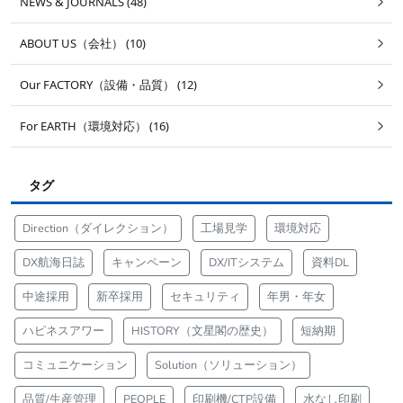
NEWS & JOURNALS (48)
ABOUT US（会社） (10)
Our FACTORY（設備・品質） (12)
For EARTH（環境対応） (16)
タグ
Direction（ダイレクション）
工場見学
環境対応
DX航海日誌
キャンペーン
DX/ITシステム
資料DL
中途採用
新卒採用
セキュリティ
年男・年女
ハピネスアワー
HISTORY（文星閣の歴史）
短納期
コミュニケーション
Solution（ソリューション）
品質/生産管理
PEOPLE
印刷機/CTP設備
水なし印刷