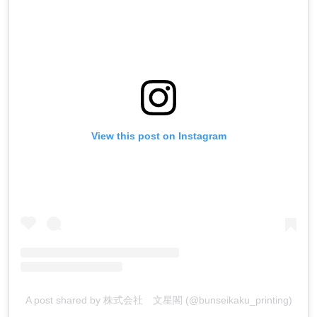
View this post on Instagram
A post shared by 株式会社 文星閣 (@bunseikaku_printing)