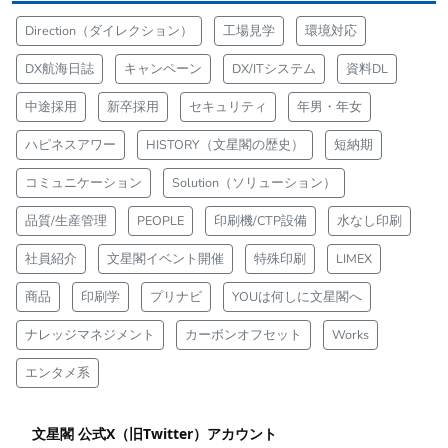
Direction（ダイレクション）
工場見学
環境対応
DX航海日誌
キャンペーン
DX/ITシステム
資料DL
中途採用
新卒採用
セキュリティ
年男・年女
ハピネスアワー
HISTORY（文星閣の歴史）
短納期
コミュニケーション
Solution（ソリューション）
品質/生産管理
PEOPLE
印刷機/CTP設備
水なし印刷
社員紹介
文星閣イベント開催
特殊印刷
LIMEX
商品
印刷学
プリナビ
YOUは何しに文星閣へ
ナレッジマネジメント
カーボンオフセット
Works
エンタメ系
文星閣 公式X（旧Twitter）アカウント