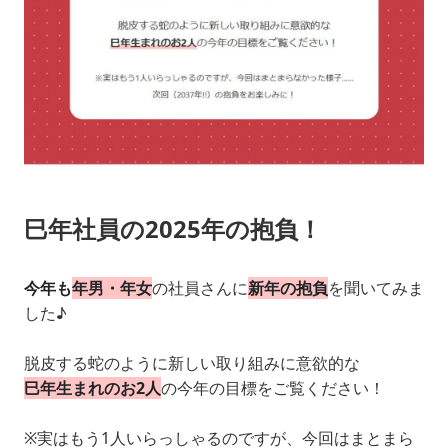
巳年社員の2025年の抱負！
今年も
年男・年女
の社員さんに
新年の抱負
を聞いてみま
した♪
脱皮する蛇のように新しい取り組みに意欲的な
巳年生まれのお2人
の今年の目標をご覧ください！
※実はもう1人いらっしゃるのですが、今回はまとまら