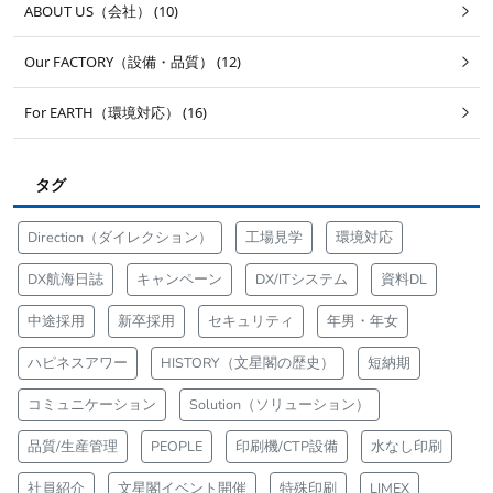
ABOUT US（会社） (10)
Our FACTORY（設備・品質） (12)
For EARTH（環境対応） (16)
タグ
Direction（ダイレクション）
工場見学
環境対応
DX航海日誌
キャンペーン
DX/ITシステム
資料DL
中途採用
新卒採用
セキュリティ
年男・年女
ハピネスアワー
HISTORY（文星閣の歴史）
短納期
コミュニケーション
Solution（ソリューション）
品質/生産管理
PEOPLE
印刷機/CTP設備
水なし印刷
社員紹介
文星閣イベント開催
特殊印刷
LIMEX