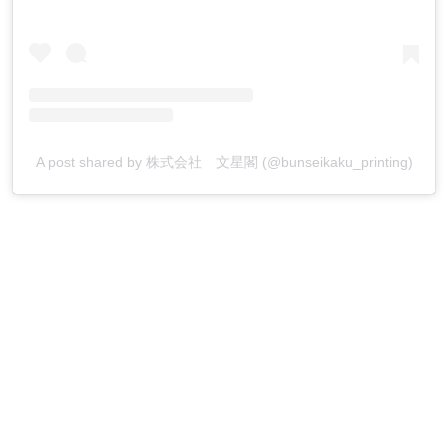
A post shared by 株式会社 文星閣 (@bunseikaku_printing)