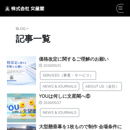
BLOG >
記事一覧
価格改定に関するご理解のお願い
2026/05/31
SERVICES（事業・サービス）
NEWS & JOURNALS
ABOUT US（会社）
YOUは何しに文星閣へ⑥
2026/05/27
NEWS & JOURNALS
大型懸垂幕を1枚もので制作 会場条件に