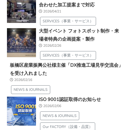
合わせた加工提案まで対応
2026/04/21
SERVICES（事業・サービス）
大型イベント フォトスポット制作・来
場者特典の企画提案・製作
2026/02/26
SERVICES（事業・サービス）
板橋区産業振興公社様主催「DX推進工場見学交流会」
を受け入れました
2026/02/16
NEWS & JOURNALS
ISO 9001認証取得のお知らせ
2026/02/06
NEWS & JOURNALS
Our FACTORY（設備・品質）