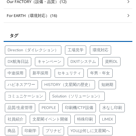
Our FACTORY（設備・品質） (12)
For EARTH（環境対応） (16)
タグ
Direction（ダイレクション）
工場見学
環境対応
DX航海日誌
キャンペーン
DX/ITシステム
資料DL
中途採用
新卒採用
セキュリティ
年男・年女
ハピネスアワー
HISTORY（文星閣の歴史）
短納期
コミュニケーション
Solution（ソリューション）
品質/生産管理
PEOPLE
印刷機/CTP設備
水なし印刷
社員紹介
文星閣イベント開催
特殊印刷
LIMEX
商品
印刷学
プリナビ
YOUは何しに文星閣へ